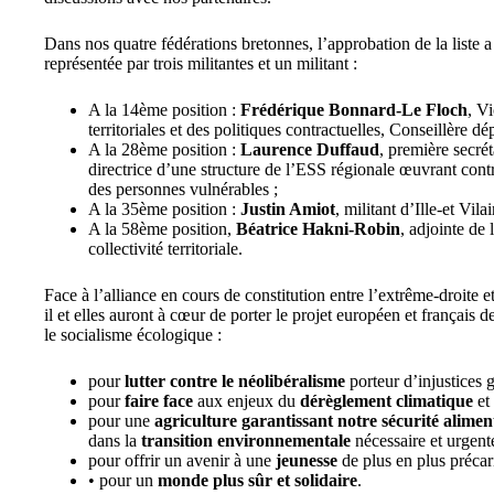
Dans nos quatre fédérations bretonnes, l’approbation de la liste 
représentée par trois militantes et un militant :
A la 14ème position :
Frédérique Bonnard-Le Floch
, V
territoriales et des politiques contractuelles, Conseillère dé
A la 28ème position :
Laurence Duffaud
, première secrét
directrice d’une structure de l’ESS régionale œuvrant contr
des personnes vulnérables ;
A la 35ème position :
Justin Amiot
, militant d’Ille-et Vil
A la 58ème position,
Béatrice Hakni-Robin
, adjointe de
collectivité territoriale.
Face à l’alliance en cours de constitution entre l’extrême-droite
il et elles auront à cœur de porter le projet européen et français 
le socialisme écologique :
pour
lutter contre le néolibéralisme
porteur d’injustices 
pour
faire face
aux enjeux du
dérèglement climatique
et
pour une
agriculture garantissant notre sécurité alimen
dans la
transition environnementale
nécessaire et urgent
pour offrir un avenir à une
jeunesse
de plus en plus précar
• pour un
monde plus sûr et solidaire
.