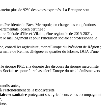
a atteint plus de 92% des votes exprimés. La Bretagne sera
ice-Présidente de Brest Métropole, en charge des coopérations
partementale, coach certifiée ;
aire fédérale d’Ille-et-Vilaine, élue régionale de 2015-2021,
e le mal logement et pour l’inclusion sociale et professionnelle
aine, conseil ler agriculture, mer etEurope du Président de Région ;
 la maire de Rennes déléguée au quartier du Blosne, DGA d’une
 et le groupe PPE, à la duperie des discours du groupe macroniste,
des Socialistes pour faire basculer l’Europe du néolibéralisme vers
grandissantes,
 à l’effondrement de la
biodiversité
,
taire et sanitaire
protégeant ses agriculteurs et les accompagnant
e,
isée,